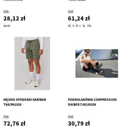
Od
Od
28,12 zł
61,24 zł
39-45
XS
S
M
L
XL
XXL
MĘSKIE SPODENKI KARIBAN
PODKOLANÓWKI COMPRESSION
TKA/PA1028
DAIBER TJN/JN208
Od
Od
72,76 zł
30,79 zł