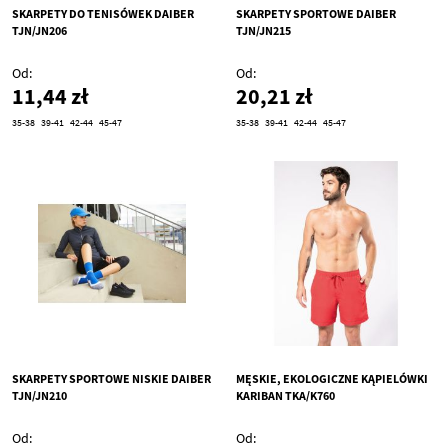
SKARPETY DO TENISÓWEK DAIBER
SKARPETY SPORTOWE DAIBER
TJN/JN206
TJN/JN215
Od
Od
11,44 zł
20,21 zł
35-38
39-41
42-44
45-47
35-38
39-41
42-44
45-47
SKARPETY SPORTOWE NISKIE DAIBER
MĘSKIE, EKOLOGICZNE KĄPIELÓWKI
TJN/JN210
KARIBAN TKA/K760
Od
Od