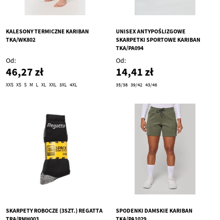
KALESONY TERMICZNE KARIBAN
UNISEX ANTYPOŚLIZGOWE
TKA/WK802
SKARPETKI SPORTOWE KARIBAN
TKA/PA094
Od
Od
46,27 zł
14,41 zł
XXS
XS
S
M
L
XL
XXL
3XL
4XL
35/38
39/42
43/46
SKARPETY ROBOCZE (3SZT.) REGATTA
SPODENKI DAMSKIE KARIBAN
TRA/RMH003
TKA/PA1029