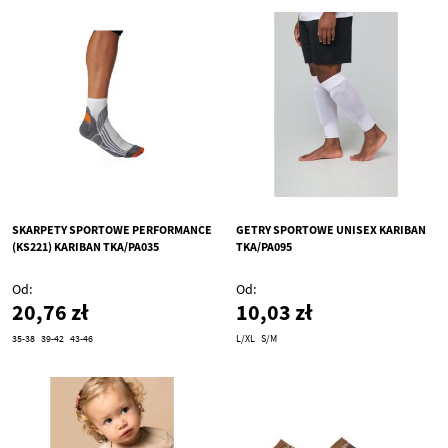
SKARPETY SPORTOWE PERFORMANCE
GETRY SPORTOWE UNISEX KARIBAN
(KS221) KARIBAN TKA/PA035
TKA/PA095
Od
Od
20,76 zł
10,03 zł
35-38
39-42
43-46
L/XL
S/M