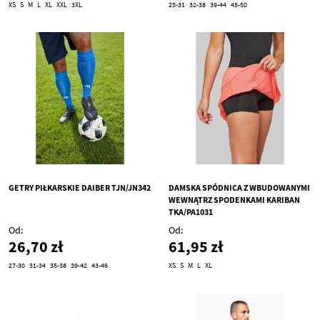
XS
S
M
L
XL
XXL
3XL
25-31
32-38
39-44
45-50
GETRY PIŁKARSKIE DAIBER TJN/JN342
DAMSKA SPÓDNICA Z WBUDOWANYMI
WEWNĄTRZ SPODENKAMI KARIBAN
TKA/PA1031
Od
Od
26,70 zł
61,95 zł
27-30
31-34
35-38
39-42
43-46
XS
S
M
L
XL