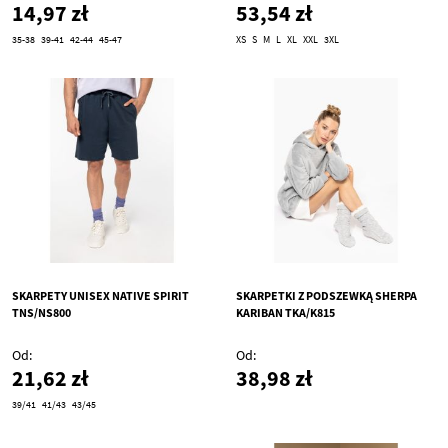
14,97 zł
53,54 zł
35-38
39-41
42-44
45-47
XS
S
M
L
XL
XXL
3XL
SKARPETY UNISEX NATIVE SPIRIT
SKARPETKI Z PODSZEWKĄ SHERPA
TNS/NS800
KARIBAN TKA/K815
Od
Od
21,62 zł
38,98 zł
39/41
41/43
43/45