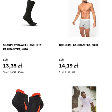
SKARPETY BAWEŁNIANE CITY
BOKSERKI KARIBAN TKA/K800
KARIBAN TKA/K810
Od
Od
13,35 zł
14,19 zł
39-42
39/42
43-46
S
M
L
XL
XXL