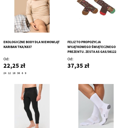
EKOLOGICZNE BODY DLA NIEMOWLĄT
FELIZ TO PROPOZYCJA
KARIBAN TKA/K837
WYJĄTKOWEGO ŚWIĄTECZNEGO
PREZENTU. ZESTA AS GAS/08122
Od
Od
22,25 zł
37,35 zł
24
12
18
36
6
9