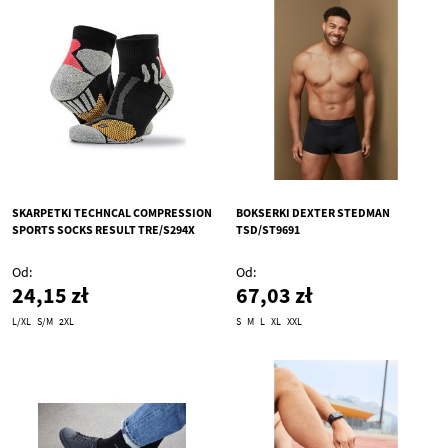
SKARPETKI TECHNCAL COMPRESSION
BOKSERKI DEXTER STEDMAN
SPORTS SOCKS RESULT TRE/S294X
TSD/ST9691
Od
Od
24,15 zł
67,03 zł
L/XL
S/M
2XL
S
M
L
XL
XXL