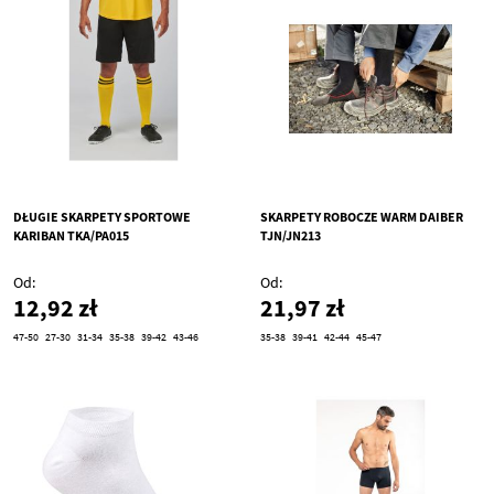
DŁUGIE SKARPETY SPORTOWE
SKARPETY ROBOCZE WARM DAIBER
KARIBAN TKA/PA015
TJN/JN213
Od
Od
12,92 zł
21,97 zł
47-50
27-30
31-34
35-38
39-42
43-46
35-38
39-41
42-44
45-47