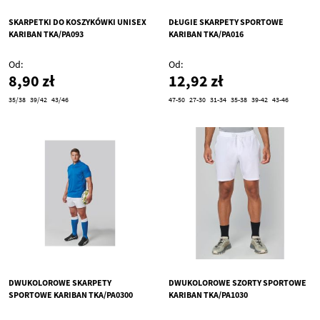
SKARPETKI DO KOSZYKÓWKI UNISEX
DŁUGIE SKARPETY SPORTOWE
KARIBAN TKA/PA093
KARIBAN TKA/PA016
Od
Od
8,90 zł
12,92 zł
35/38
39/42
43/46
47-50
27-30
31-34
35-38
39-42
43-46
DWUKOLOROWE SKARPETY
DWUKOLOROWE SZORTY SPORTOWE
SPORTOWE KARIBAN TKA/PA0300
KARIBAN TKA/PA1030