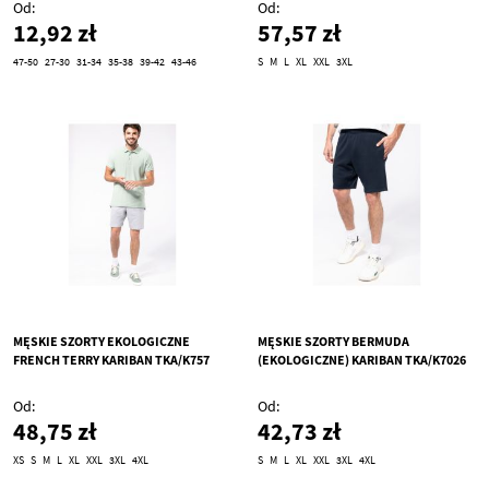
Od
Od
12,92 zł
57,57 zł
47-50
27-30
31-34
35-38
39-42
43-46
S
M
L
XL
XXL
3XL
MĘSKIE SZORTY EKOLOGICZNE
MĘSKIE SZORTY BERMUDA
FRENCH TERRY KARIBAN TKA/K757
(EKOLOGICZNE) KARIBAN TKA/K7026
Od
Od
48,75 zł
42,73 zł
XS
S
M
L
XL
XXL
3XL
4XL
S
M
L
XL
XXL
3XL
4XL