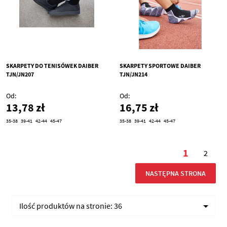
SKARPETY DO TENISÓWEK DAIBER
SKARPETY SPORTOWE DAIBER
TJN/JN207
TJN/JN214
Od
Od
13,78 zł
16,75 zł
35-38
39-41
42-44
45-47
35-38
39-41
42-44
45-47
Strona
1
2
Aktualnie
Stron
STRONA
NASTĘPNA STRONA
Ilość produktów na stronie:
36