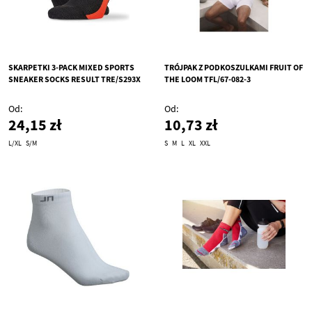
SKARPETKI 3-PACK MIXED SPORTS
TRÓJPAK Z PODKOSZULKAMI FRUIT OF
SNEAKER SOCKS RESULT TRE/S293X
THE LOOM TFL/67-082-3
Od
Od
24,15 zł
10,73 zł
L/XL
S/M
S
M
L
XL
XXL