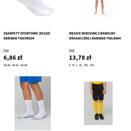
SKARPETY SPORTOWE (KS220)
MĘSKIE BOKSERKI Z BAWEŁNY
KARIBAN TKA/PA034
ORGANICZNEJ KARIBAN TKA/K804
Od
Od
6,86 zł
13,78 zł
35-38
39-42
43-46
S
M
L
XL
XXL
3XL