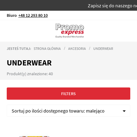
Zapisz się do naszego newsletter
Biuro
+48 12 293 80 10
JESTEŚ TUTAJ:
STRONA GŁÓWNA
AKCESORIA
UNDERWEAR
UNDERWEAR
Produkt(y) znalezione: 40
FILTERS
Sortuj po
ilości dostępnego towaru:
malejąco