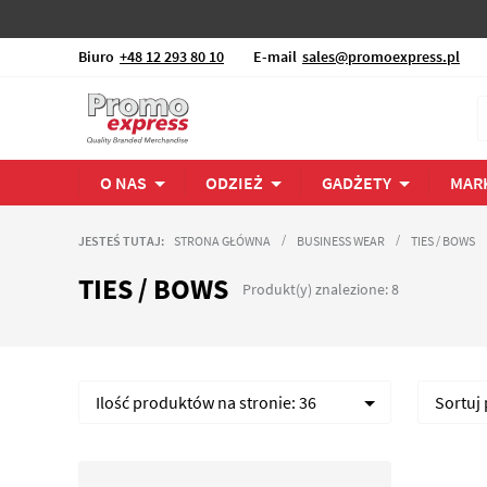
Biuro
+48 12 293 80 10
E-mail
sales@promoexpress.pl
O NAS
ODZIEŻ
GADŻETY
MAR
JESTEŚ TUTAJ:
STRONA GŁÓWNA
BUSINESS WEAR
TIES / BOWS
TIES / BOWS
Produkt(y) znalezione: 8
Ilość produktów na stronie:
36
Sortuj