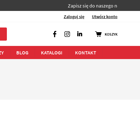
Zapisz się do naszego newslettera i bądź 
Zaloguj się
Utwórz konto
KOSZYK
Facebook
Instagram
LinkedIn
ZY
BLOG
KATALOGI
KONTAKT