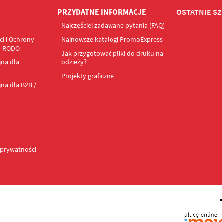
PRZYDATNE INFORMACJE
OSTATNIE SZ
Najczęściej zadawane pytania (FAQ)
ci i Ochrony
Najnowsze katalogi PromoExpress
h RODO
Jak przygotować pliki do druku na
jna dla
odzieży?
Projekty graficzne
na dla B2B /
e
 prywatności
Facebook