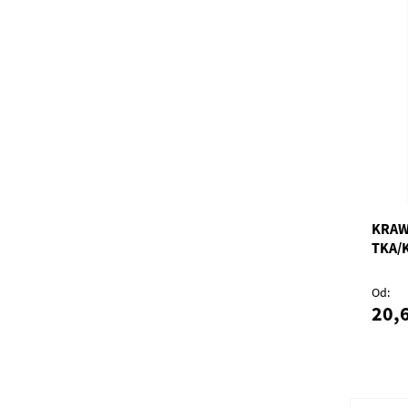
KRAW
TKA/
Od
20,6