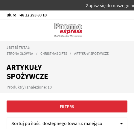
Zapisz się do naszego news
Biuro
+48 12 293 80 10
JESTEŚ TUTAJ:
STRONA GŁÓWNA
CHRISTMAS GIFTS
ARTYKUŁY SPOŻYWCZE
ARTYKUŁY
SPOŻYWCZE
Produkt(y) znalezione: 10
FILTERS
Sortuj po
ilości dostępnego towaru:
malejąco