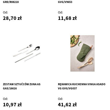
GRD/R08218
GVG/V9653
Od
Od
28,70 zł
11,68 zł
ZESTAW SZTUĆCÓW ZUNA AS
RĘKAWICA KUCHENNA VINGA ASADO
GAS/16616
VG GVG/VG037
Od
Od
10,97 zł
41,62 zł