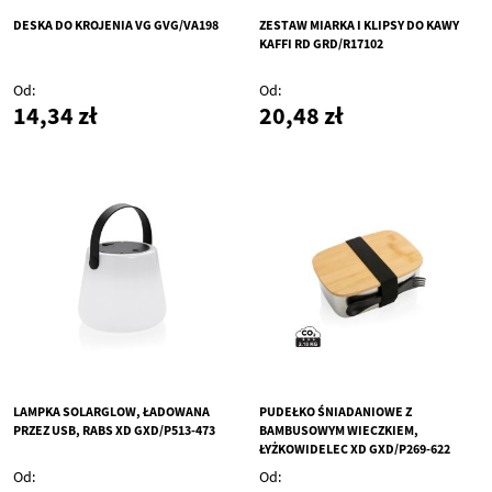
DESKA DO KROJENIA VG GVG/VA198
ZESTAW MIARKA I KLIPSY DO KAWY
KAFFI RD GRD/R17102
Od
Od
14,34 zł
20,48 zł
LAMPKA SOLARGLOW, ŁADOWANA
PUDEŁKO ŚNIADANIOWE Z
PRZEZ USB, RABS XD GXD/P513-473
BAMBUSOWYM WIECZKIEM,
ŁYŻKOWIDELEC XD GXD/P269-622
Od
Od