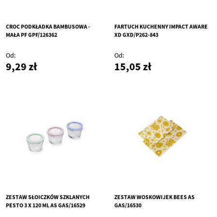
CROC PODKŁADKA BAMBUSOWA -
FARTUCH KUCHENNY IMPACT AWARE
MAŁA PF GPF/126362
XD GXD/P262-843
Od
Od
9,29 zł
15,05 zł
ZESTAW SŁOICZKÓW SZKLANYCH
ZESTAW WOSKOWIJEK BEES AS
PESTO 3 X 120 ML AS GAS/16529
GAS/16530