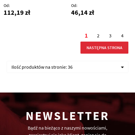
Od
Od
112,19 zł
46,14 zł
Strona
1
2
3
4
Aktualnie czytasz 
Strona
Strona
Stron
STRONA
NASTĘPNA STRONA
Ilość produktów na stronie:
36
NEWSLETTER
Bądź na bieżąco z naszymi nowościami,