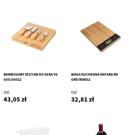
BAMBUSOWY ZESTAW DO SERA VG
WAGA KUCHENNA MATARA RD
GVG/VA512
GRD/R08812
Od
Od
43,05 zł
32,81 zł