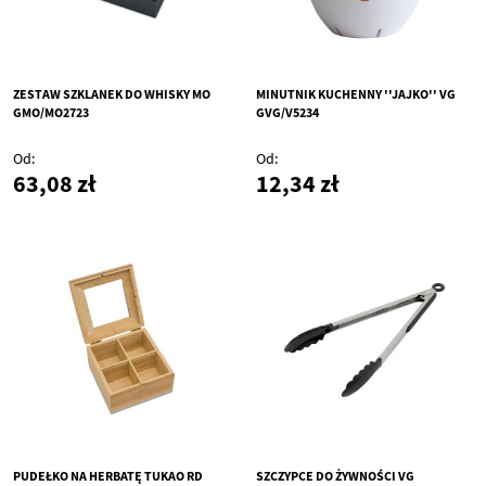
ZESTAW SZKLANEK DO WHISKY MO
MINUTNIK KUCHENNY ''JAJKO'' VG
GMO/MO2723
GVG/V5234
Od
Od
63,08 zł
12,34 zł
PUDEŁKO NA HERBATĘ TUKAO RD
SZCZYPCE DO ŻYWNOŚCI VG