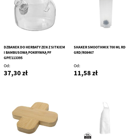
DZBANEK DO HERBATY ZEN Z SITKIEM
SHAKER SMOOTHMIX 700 ML RD
I BAMBUSOWĄ POKRYWKĄ PF
GRD/R08467
GPF/113395
Od
Od
37,30 zł
11,58 zł