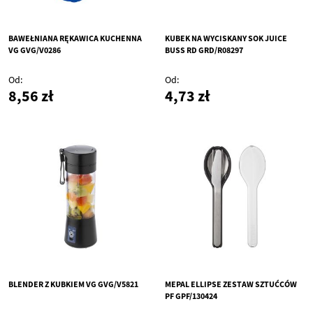
BAWEŁNIANA RĘKAWICA KUCHENNA
KUBEK NA WYCISKANY SOK JUICE
VG GVG/V0286
BUSS RD GRD/R08297
Od
Od
8,56 zł
4,73 zł
BLENDER Z KUBKIEM VG GVG/V5821
MEPAL ELLIPSE ZESTAW SZTUĆCÓW
PF GPF/130424