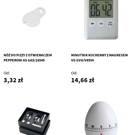
NÓŻ DO PIZZY Z OTWIERACZEM
MINUTNIK KUCHENNY Z MAGNESEM
PEPPERONI AS GAS/16549
VG GVG/V8554
Od
Od
3,32 zł
14,66 zł