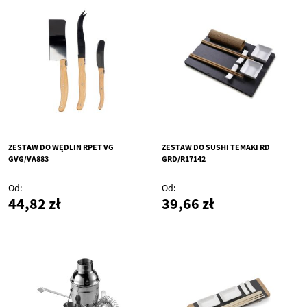
ZESTAW DO WĘDLIN RPET VG
ZESTAW DO SUSHI TEMAKI RD
GVG/VA883
GRD/R17142
Od
Od
44,82 zł
39,66 zł