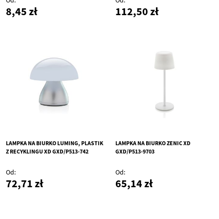
Od
Od
8,45 zł
112,50 zł
LAMPKA NA BIURKO LUMING, PLASTIK
LAMPKA NA BIURKO ZENIC XD
Z RECYKLINGU XD GXD/P513-742
GXD/P513-9703
Od
Od
72,71 zł
65,14 zł