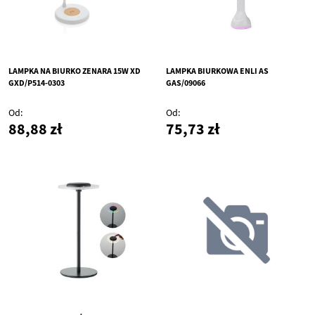
LAMPKA NA BIURKO ZENARA 15W XD
LAMPKA BIURKOWA ENLI AS
GXD/P514-0303
GAS/09066
Od
Od
88,88 zł
75,73 zł