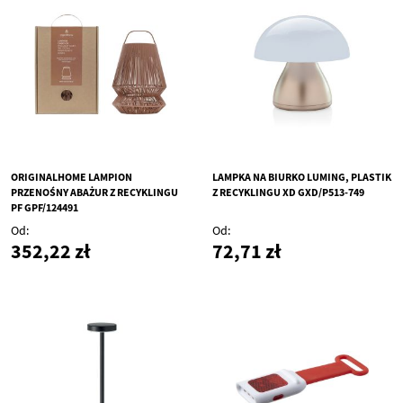
ORIGINALHOME LAMPION
LAMPKA NA BIURKO LUMING, PLASTIK
PRZENOŚNY ABAŻUR Z RECYKLINGU
Z RECYKLINGU XD GXD/P513-749
PF GPF/124491
Od
Od
352,22 zł
72,71 zł