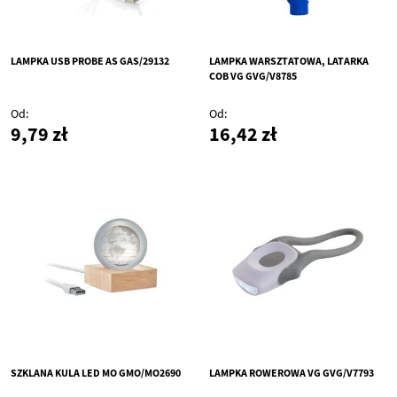
LAMPKA USB PROBE AS GAS/29132
LAMPKA WARSZTATOWA, LATARKA
COB VG GVG/V8785
Od
Od
9,79 zł
16,42 zł
SZKLANA KULA LED MO GMO/MO2690
LAMPKA ROWEROWA VG GVG/V7793