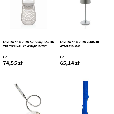
LAMPKA NA BIURKO AURORA, PLASTIK
LAMPKA NA BIURKO ZENIC XD
Z RECYKLINGU XD GXD/P513-7502
GXD/P513-9702
Od
Od
74,55 zł
65,14 zł