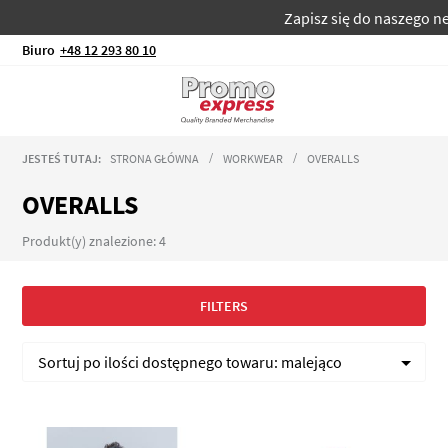
Zapisz się do naszego new
Biuro
+48 12 293 80 10
JESTEŚ TUTAJ:
STRONA GŁÓWNA
WORKWEAR
OVERALLS
OVERALLS
Produkt(y) znalezione: 4
FILTERS
Sortuj po
ilości dostępnego towaru:
malejąco