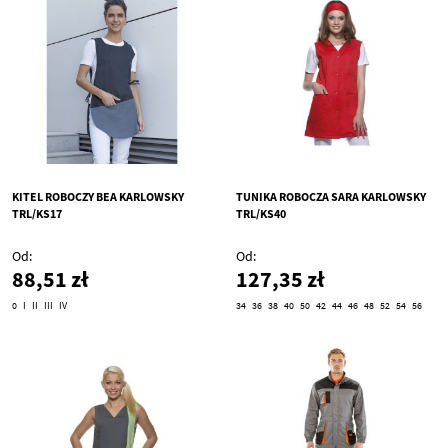
KITEL ROBOCZY BEA KARLOWSKY
TUNIKA ROBOCZA SARA KARLOWSKY
TRL/KS17
TRL/KS40
Od
Od
88,51 zł
127,35 zł
0
I
II
III
IV
34
36
38
40
50
42
44
46
48
52
54
56