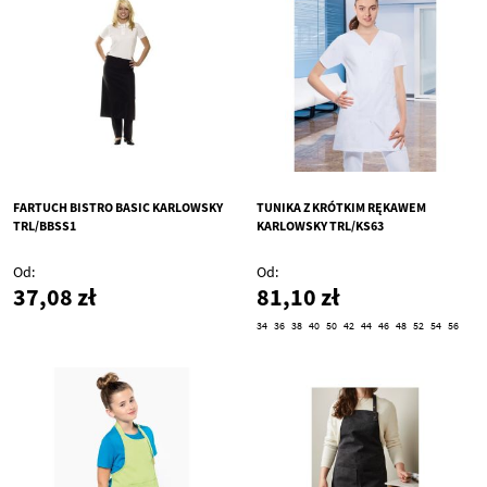
FARTUCH BISTRO BASIC KARLOWSKY
TUNIKA Z KRÓTKIM RĘKAWEM
TRL/BBSS1
KARLOWSKY TRL/KS63
Od
Od
37,08 zł
81,10 zł
34
36
38
40
50
42
44
46
48
52
54
56