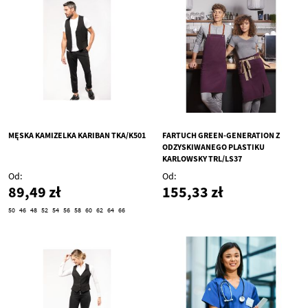
MĘSKA KAMIZELKA KARIBAN TKA/K501
FARTUCH GREEN-GENERATION Z
ODZYSKIWANEGO PLASTIKU
KARLOWSKY TRL/LS37
Od
Od
89,49 zł
155,33 zł
50
46
48
52
54
56
58
60
62
64
66