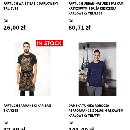
FARTUCH WAIST BASIC KARLOWSKY
FARTUCH URBAN-NATURE Z PASKAMI
TRL/BVS2
KRZYŻOWYMI I DUŻĄ KIESZENIĄ
KARLOWSKY TRL/LS39
Od
Od
26,00 zł
80,71 zł
FARTUCH BARMAŃSKI KARIBAN
DAMSKA TUNIKA ROBOCZA
TKA/K885
PERFORMANCE Z DŁUGIM RĘKAWEM
KARLOWSKY TRL/TF4
Od
Od
32,49 zł
143,40 zł