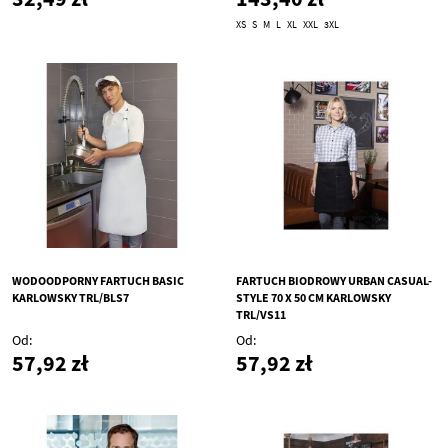
XS
S
M
L
XL
XXL
3XL
WODOODPORNY FARTUCH BASIC
FARTUCH BIODROWY URBAN CASUAL-
KARLOWSKY TRL/BLS7
STYLE 70 X 50 CM KARLOWSKY
TRL/VS11
Od
Od
57,92 zł
57,92 zł