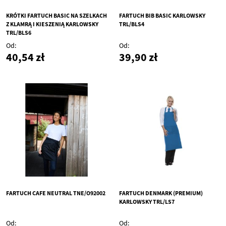
KRÓTKI FARTUCH BASIC NA SZELKACH
FARTUCH BIB BASIC KARLOWSKY
Z KLAMRĄ I KIESZENIĄ KARLOWSKY
TRL/BLS4
TRL/BLS6
Od
Od
40,54 zł
39,90 zł
FARTUCH CAFE NEUTRAL TNE/O92002
FARTUCH DENMARK (PREMIUM)
KARLOWSKY TRL/LS7
Od
Od