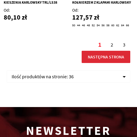
KIESZENIĄ KARLOWSKY TRL/LS38
KOŁNIERZEM Z KLAPAMI KARLOWSKY
TRL/MM7
Od
Od
80,10 zł
127,57 zł
50
44
46
48
52
54
56
58
60
62
64
66
Strona
1
2
3
Aktualnie czy
Strona
Stron
STRONA
NASTĘPNA STRONA
Ilość produktów na stronie:
36
NEWSLETTER