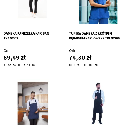
DAMSKA KAMIZELKA KARIBAN
TUNIKA DAMSKA Z KRÓTKIM
TKA/K502
RĘKAWEM KARLOWSKY TRL/KS66
Od
Od
89,49 zł
74,30 zł
34
36
38
40
42
44
46
XS
S
M
L
XL
XXL
3XL