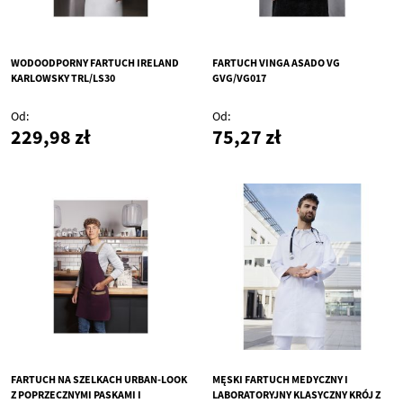
WODOODPORNY FARTUCH IRELAND
FARTUCH VINGA ASADO VG
KARLOWSKY TRL/LS30
GVG/VG017
Od
Od
229,98 zł
75,27 zł
FARTUCH NA SZELKACH URBAN-LOOK
MĘSKI FARTUCH MEDYCZNY I
Z POPRZECZNYMI PASKAMI I
LABORATORYJNY KLASYCZNY KRÓJ Z