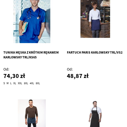
TUNIKA MĘSKA Z KRÓTKIM RĘKAWEM
FARTUCH PARIS KARLOWSKY TRL/VS2
KARLOWSKY TRL/KS65
Od
Od
74,30 zł
48,87 zł
S
M
L
XL
XXL
3XL
4XL
5XL