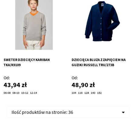
SWETER DZIECIĘCY KARIBAN
DZIECIĘCA BLUZA Z ZAPIĘCIEM NA
TKA/K9109
GUZIKI RUSSELL TRU/273B
Od
Od
43,94 zł
48,90 zł
06-08
08-10
10-12
12-14
104
116
128
140
152
Ilość produktów na stronie:
36