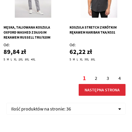
MĘSKA, TALIOWANA KOSZULA
KOSZULA STRETCH Z KRÓTKIM
OXFORD WASHED Z DŁUGIM
RĘKAWEM KARIBAN TKA/K531
RĘKAWEM RUSSELL TRU/920M
Od
Od
89,84 zł
62,22 zł
S
M
L
XL
2XL
3XL
4XL
S
M
L
XL
XXL
3XL
Strona
1
2
3
4
Aktualnie czytasz 
Strona
Strona
Stron
STRONA
NASTĘPNA STRONA
Ilość produktów na stronie:
36