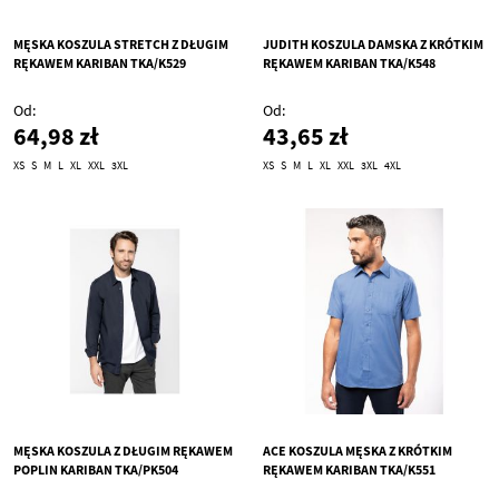
MĘSKA KOSZULA STRETCH Z DŁUGIM
JUDITH KOSZULA DAMSKA Z KRÓTKIM
RĘKAWEM KARIBAN TKA/K529
RĘKAWEM KARIBAN TKA/K548
Od
Od
64,98 zł
43,65 zł
XS
S
M
L
XL
XXL
3XL
XS
S
M
L
XL
XXL
3XL
4XL
MĘSKA KOSZULA Z DŁUGIM RĘKAWEM
ACE KOSZULA MĘSKA Z KRÓTKIM
POPLIN KARIBAN TKA/PK504
RĘKAWEM KARIBAN TKA/K551