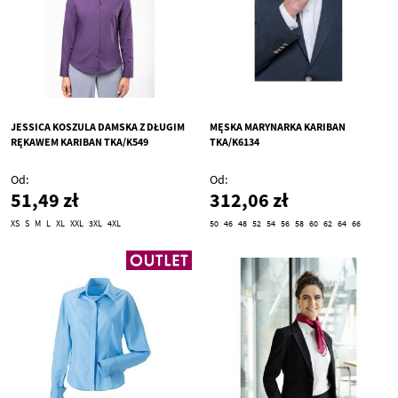
JESSICA KOSZULA DAMSKA Z DŁUGIM
MĘSKA MARYNARKA KARIBAN
RĘKAWEM KARIBAN TKA/K549
TKA/K6134
Od
Od
51,49 zł
312,06 zł
XS
S
M
L
XL
XXL
3XL
4XL
50
46
48
52
54
56
58
60
62
64
66