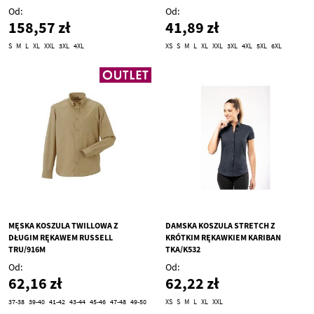
Od
Od
158,57 zł
41,89 zł
S
M
L
XL
XXL
3XL
4XL
XS
S
M
L
XL
XXL
3XL
4XL
5XL
6XL
MĘSKA KOSZULA TWILLOWA Z
DAMSKA KOSZULA STRETCH Z
DŁUGIM RĘKAWEM RUSSELL
KRÓTKIM RĘKAWKIEM KARIBAN
TRU/916M
TKA/K532
Od
Od
62,16 zł
62,22 zł
37-38
39-40
41-42
43-44
45-46
47-48
49-50
XS
S
M
L
XL
XXL