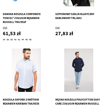
DAMSKA KOSZULA CORPORATE
SZYFONOWY SZALIK KLASYCZNY
TENCEL® Z DŁUGIM RĘKAWEM
KARLOWSKY TRL/AD2
RUSSELL TRU/952F
Od
Od
61,53 zł
27,83 zł
34
36
38
40
42
44
46
48
KOSZULA OXFORD Z KRÓTKIM
MĘSKA KOSZULA POLYCOTTON EASY
RĘKAWEM KARIBAN TKA/K535
CARE Z DŁUGIM RĘKAWEM RUSSELL