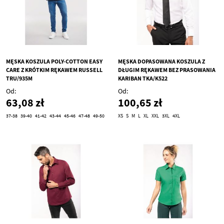
MĘSKA KOSZULA POLY-COTTON EASY
MĘSKA DOPASOWANA KOSZULA Z
CARE Z KRÓTKIM RĘKAWEM RUSSELL
DŁUGIM RĘKAWEM BEZ PRASOWANIA
TRU/935M
KARIBAN TKA/K522
Od
Od
63,08 zł
100,65 zł
37-38
39-40
41-42
43-44
45-46
47-48
49-50
XS
S
M
L
XL
XXL
3XL
4XL