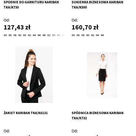
SPODNIE DO GARNITURU KARIBAN
SUKIENKA BIZNESOWA KARIBAN
TKA/K730
TKA/K500
Od
Od
127,43 zł
160,70 zł
34
36
38
40
50
42
44
46
48
52
54
56
58
60
62
34
36
38
40
42
44
46
ŻAKIET KARIBAN TKA/K6131
SPÓDNICA BIZNESOWA KARIBAN
TKA/K732
Od
Od