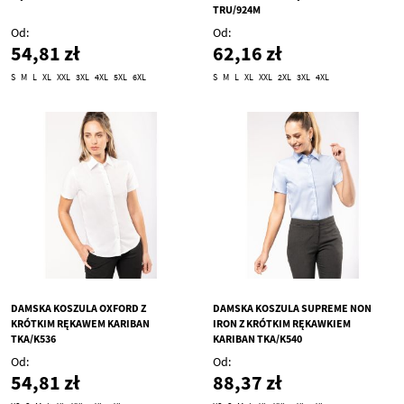
TRU/924M
Od
Od
54,81 zł
62,16 zł
S
M
L
XL
XXL
3XL
4XL
5XL
6XL
S
M
L
XL
XXL
2XL
3XL
4XL
DAMSKA KOSZULA OXFORD Z
DAMSKA KOSZULA SUPREME NON
KRÓTKIM RĘKAWEM KARIBAN
IRON Z KRÓTKIM RĘKAWKIEM
TKA/K536
KARIBAN TKA/K540
Od
Od
54,81 zł
88,37 zł