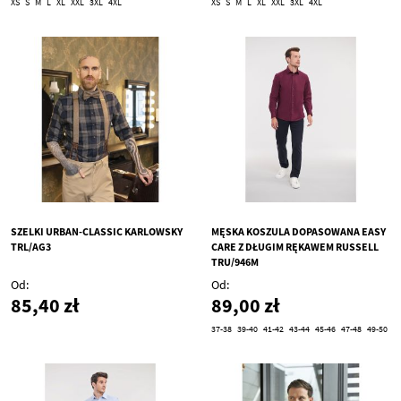
XS
S
M
L
XL
XXL
3XL
4XL
XS
S
M
L
XL
XXL
3XL
4XL
SZELKI URBAN-CLASSIC KARLOWSKY
MĘSKA KOSZULA DOPASOWANA EASY
TRL/AG3
CARE Z DŁUGIM RĘKAWEM RUSSELL
TRU/946M
Od
Od
85,40 zł
89,00 zł
37-38
39-40
41-42
43-44
45-46
47-48
49-50