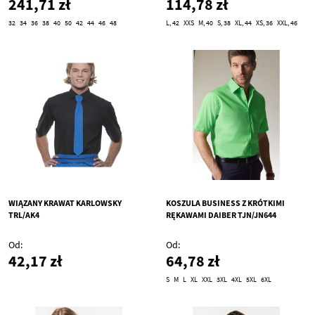
241,71 zł
114,78 zł
32
34
36
38
40
50
42
44
46
48
L, 42
XXS
M, 40
S, 38
XL, 44
XS, 36
XXL, 46
WIĄZANY KRAWAT KARLOWSKY
KOSZULA BUSINESS Z KRÓTKIMI
TRL/AK4
RĘKAWAMI DAIBER TJN/JN644
Od
Od
42,17 zł
64,78 zł
S
M
L
XL
XXL
3XL
4XL
5XL
6XL