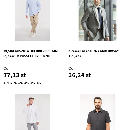
MĘSKA KOSZULA OXFORD Z DŁUGIM
KRAWAT KLASYCZNY KARLOWSKY
RĘKAWEM RUSSELL TRU/922M
TRL/AK2
Od
Od
77,13 zł
36,24 zł
S
M
L
XL
XXL
2XL
3XL
4XL