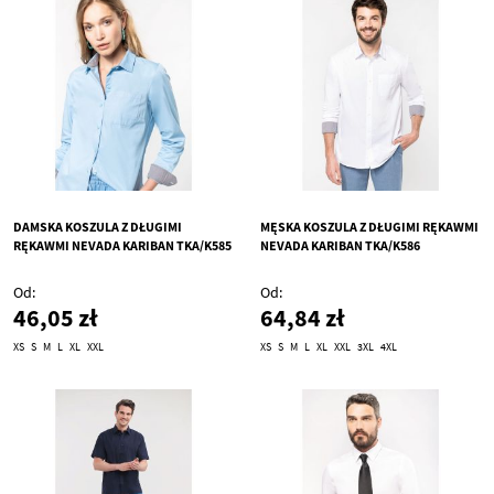
DAMSKA KOSZULA Z DŁUGIMI
MĘSKA KOSZULA Z DŁUGIMI RĘKAWMI
RĘKAWMI NEVADA KARIBAN TKA/K585
NEVADA KARIBAN TKA/K586
Od
Od
46,05 zł
64,84 zł
XS
S
M
L
XL
XXL
XS
S
M
L
XL
XXL
3XL
4XL