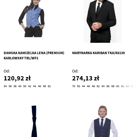
DAMSKA KAMIZELKA LENA (PREMIUM)
MARYNARKA KARIBAN TKA/K6130
KARLOWSKY TRL/WF2
Od
Od
120,92 zł
274,13 zł
34
36
38
40
50
42
44
46
48
52
70
50
44
46
48
52
54
56
58
60
62
64
66