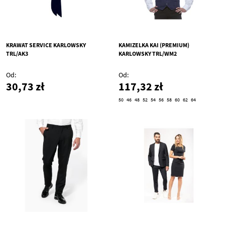
KRAWAT SERVICE KARLOWSKY
KAMIZELKA KAI (PREMIUM)
TRL/AK3
KARLOWSKY TRL/WM2
Od
Od
30,73 zł
117,32 zł
50
46
48
52
54
56
58
60
62
64