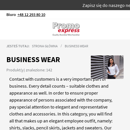
Zapisz się do naszego newslettera
Biuro
+48 12 293 80 10
JESTEŚ TUTAJ:
STRONA GŁÓWNA
BUSINESS WEAR
BUSINESS WEAR
Produkt(y) znalezione: 142
Contact with customers is a very important part of
business. Every detail counts – suitable clothes and
appearance as well. In order to ensure proper
appearance of persons associated with the company,
pay special attention to elegant and representative
clothes and accessories. In this category, you will find
all that makes up an elegant employee outfit, namely:
shirts, slacks, pencil skirts, jackets and sweaters. Our