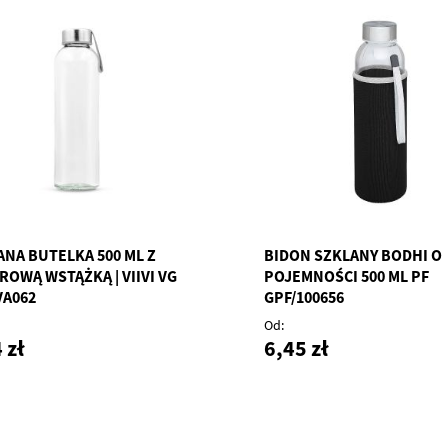
ANA BUTELKA 500 ML Z
BIDON SZKLANY BODHI O
ROWĄ WSTĄŻKĄ | VIIVI VG
POJEMNOŚCI 500 ML PF
VA062
GPF/100656
Od
 zł
6,45 zł