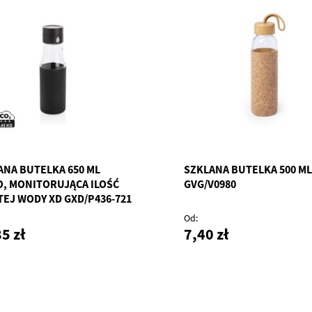
ANA BUTELKA 650 ML
SZKLANA BUTELKA 500 ML
O, MONITORUJĄCA ILOŚĆ
GVG/V0980
TEJ WODY XD GXD/P436-721
Od
5 zł
7,40 zł