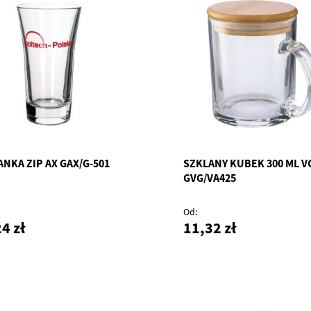
NKA ZIP AX GAX/G-501
SZKLANY KUBEK 300 ML V
GVG/VA425
Od
4 zł
11,32 zł