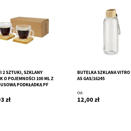
I 2 SZTUKI, SZKLANY
BUTELKA SZKLANA VITRO 
K O POJEMNOŚCI 100 ML Z
AS GAS/16245
USOWĄ PODKŁADKĄ PF
13314
Od
3 zł
12,00 zł