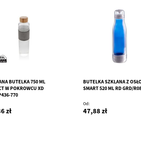
ANA BUTELKA 750 ML
BUTELKA SZKLANA Z OSŁ
CT W POKROWCU XD
SMART 520 ML RD GRD/R0
P436-770
Od
6 zł
47,88 zł