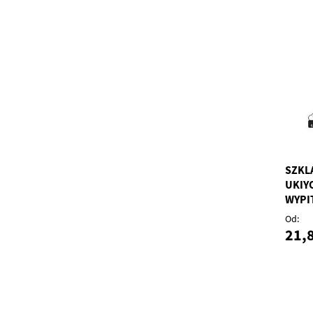
SZKL
UKIY
WYPI
Od
21,8