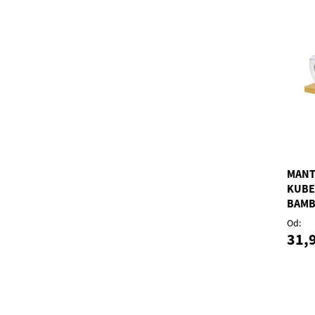
MANT
KUBE
BAMB
GPF/1
Od
31,9