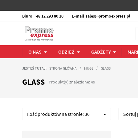
Biuro
+48 12 293 80 10
E-mail
sales@promoexpress.pl
O NAS
ODZIEŻ
GADŻETY
MAR
JESTEŚ TUTAJ:
STRONA GŁÓWNA
MUGS
GLASS
GLASS
Produkt(y) znalezione: 49
Ilość produktów na stronie:
36
Sortuj