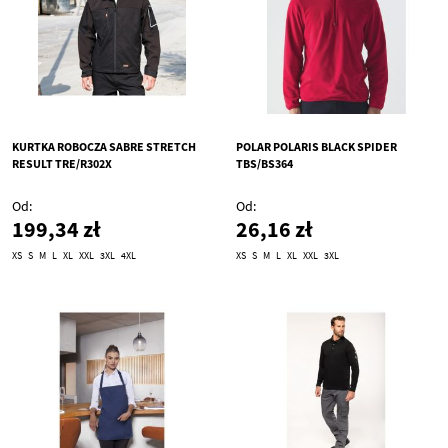
KURTKA ROBOCZA SABRE STRETCH
POLAR POLARIS BLACK SPIDER
RESULT TRE/R302X
TBS/BS364
Od
Od
199,34 zł
26,16 zł
XS
S
M
L
XL
XXL
3XL
4XL
XS
S
M
L
XL
XXL
3XL