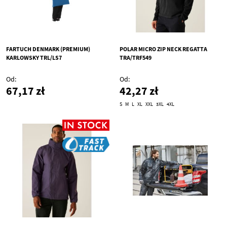
FARTUCH DENMARK (PREMIUM)
POLAR MICRO ZIP NECK REGATTA
KARLOWSKY TRL/LS7
TRA/TRF549
Od
Od
67,17 zł
42,27 zł
S
M
L
XL
XXL
3XL
4XL