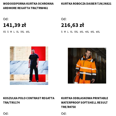
WODOODPORNA KURTKA OCHRONNA
KURTKA ROBOCZA DAIBER TJN/JN821
ARDMORE REGATTA TRA/TRW461
Od
Od
141,39 zł
216,63 zł
XS
S
M
L
XL
XXL
3XL
S
M
L
XL
XXL
3XL
4XL
5XL
6XL
KOSZULKA POLO CONTRAST REGATTA
KURTKA ODBLASKOWA PRINTABLE
TRA/TRS174
WATERPROOF SOFTSHELL RESULT
TRE/R475X
Od
Od