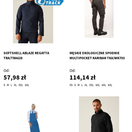
SOFTSHELL ABLAZE REGATTA
MĘSKIE EKOLOGICZNE SPODNIE
TRA/TRA628
MULTIPOCKET KARIBAN TKA/WK703
Od
Od
57,98 zł
114,14 zł
S
M
L
XL
XXL
3XL
XS
S
M
L
XL
XXL
3XL
4XL
5XL