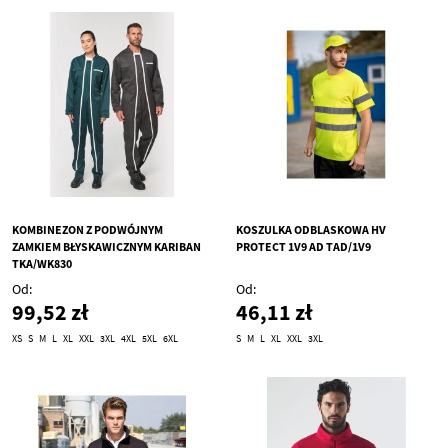
KOMBINEZON Z PODWÓJNYM
KOSZULKA ODBLASKOWA HV
ZAMKIEM BŁYSKAWICZNYM KARIBAN
PROTECT 1V9 AD TAD/1V9
TKA/WK830
Od
Od
99,52 zł
46,11 zł
XS
S
M
L
XL
XXL
3XL
4XL
5XL
6XL
S
M
L
XL
XXL
3XL