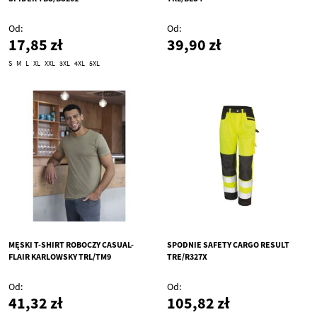
Od
Od
17,85 zł
39,90 zł
S
M
L
XL
XXL
3XL
4XL
5XL
MĘSKI T-SHIRT ROBOCZY CASUAL-
SPODNIE SAFETY CARGO RESULT
FLAIR KARLOWSKY TRL/TM9
TRE/R327X
Od
Od
41,32 zł
105,82 zł