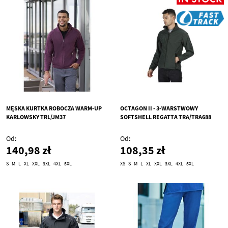
MĘSKA KURTKA ROBOCZA WARM-UP
OCTAGON II - 3-WARSTWOWY
KARLOWSKY TRL/JM37
SOFTSHELL REGATTA TRA/TRA688
Od
Od
140,98 zł
108,35 zł
S
M
L
XL
XXL
3XL
4XL
5XL
XS
S
M
L
XL
XXL
3XL
4XL
5XL