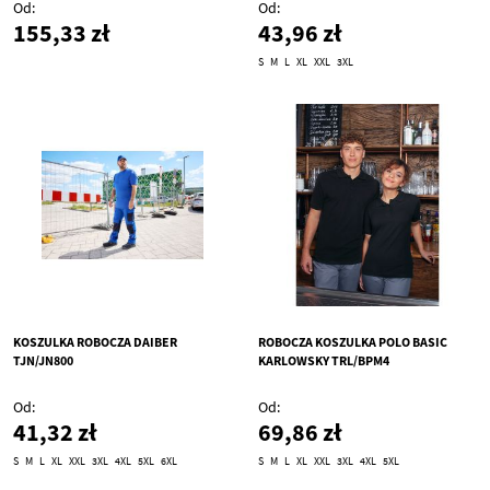
Od
Od
155,33 zł
43,96 zł
S
M
L
XL
XXL
3XL
KOSZULKA ROBOCZA DAIBER
ROBOCZA KOSZULKA POLO BASIC
TJN/JN800
KARLOWSKY TRL/BPM4
Od
Od
41,32 zł
69,86 zł
S
M
L
XL
XXL
3XL
4XL
5XL
6XL
S
M
L
XL
XXL
3XL
4XL
5XL