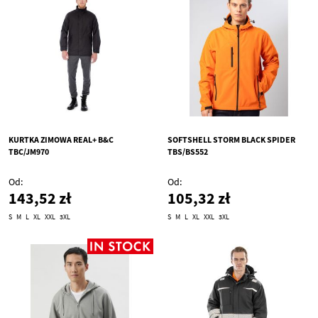
KURTKA ZIMOWA REAL+ B&C
SOFTSHELL STORM BLACK SPIDER
TBC/JM970
TBS/BS552
Od
Od
143,52 zł
105,32 zł
S
M
L
XL
XXL
3XL
S
M
L
XL
XXL
3XL