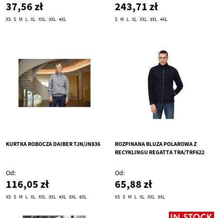
37,56 zł
243,71 zł
XS
S
M
L
XL
XXL
3XL
4XL
S
M
L
XL
XXL
3XL
4XL
KURTKA ROBOCZA DAIBER TJN/JN836
ROZPINANA BLUZA POLAROWA Z
RECYKLINGU REGATTA TRA/TRF622
Od
Od
116,05 zł
65,88 zł
XS
S
M
L
XL
XXL
3XL
4XL
5XL
6XL
XS
S
M
L
XL
XXL
3XL