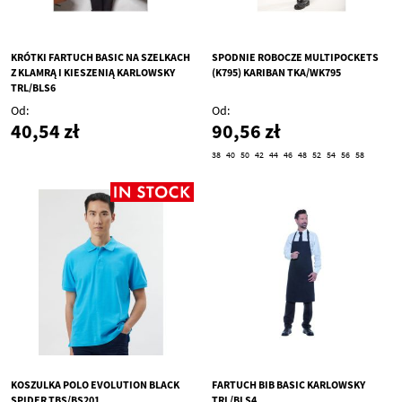
KRÓTKI FARTUCH BASIC NA SZELKACH
SPODNIE ROBOCZE MULTIPOCKETS
Z KLAMRĄ I KIESZENIĄ KARLOWSKY
(K795) KARIBAN TKA/WK795
TRL/BLS6
Od
Od
40,54 zł
90,56 zł
38
40
50
42
44
46
48
52
54
56
58
KOSZULKA POLO EVOLUTION BLACK
FARTUCH BIB BASIC KARLOWSKY
SPIDER TBS/BS201
TRL/BLS4