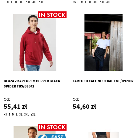
S
M
L
XL
XXL
3XL
4XL
5XL
XS
S
M
L
XL
XXL
3XL
4XL
BLUZA Z KAPTUREM PEPPER BLACK
FARTUCH CAFE NEUTRAL TNE/O92002
SPIDER TBS/BS342
Od
Od
55,41 zł
54,60 zł
XS
S
M
L
XL
XXL
3XL