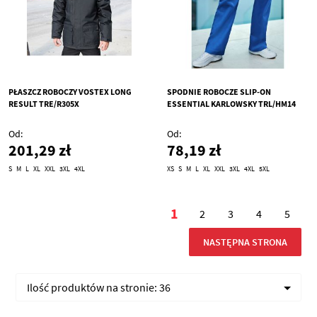
PŁASZCZ ROBOCZY VOSTEX LONG
SPODNIE ROBOCZE SLIP-ON
RESULT TRE/R305X
ESSENTIAL KARLOWSKY TRL/HM14
Od
Od
201,29 zł
78,19 zł
S
M
L
XL
XXL
3XL
4XL
XS
S
M
L
XL
XXL
3XL
4XL
5XL
Strona
1
2
3
4
5
Aktualnie czytasz stro
Strona
Strona
Strona
Stron
STRONA
NASTĘPNA STRONA
Ilość produktów na stronie:
36