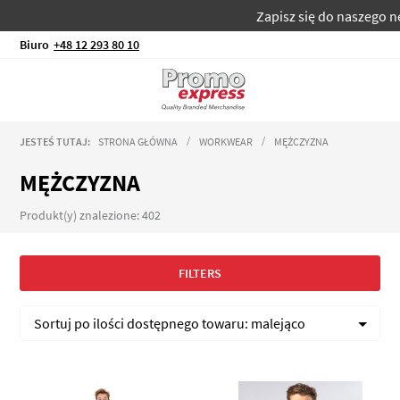
Zapisz się do naszego newslettera
Biuro
+48 12 293 80 10
JESTEŚ TUTAJ:
STRONA GŁÓWNA
WORKWEAR
MĘŻCZYZNA
MĘŻCZYZNA
Produkt(y) znalezione: 402
FILTERS
Sortuj po
ilości dostępnego towaru:
malejąco