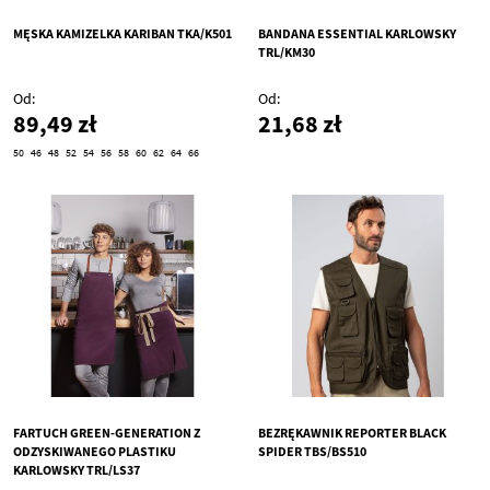
MĘSKA KAMIZELKA KARIBAN TKA/K501
BANDANA ESSENTIAL KARLOWSKY
TRL/KM30
Od
Od
89,49 zł
21,68 zł
50
46
48
52
54
56
58
60
62
64
66
FARTUCH GREEN-GENERATION Z
BEZRĘKAWNIK REPORTER BLACK
ODZYSKIWANEGO PLASTIKU
SPIDER TBS/BS510
KARLOWSKY TRL/LS37