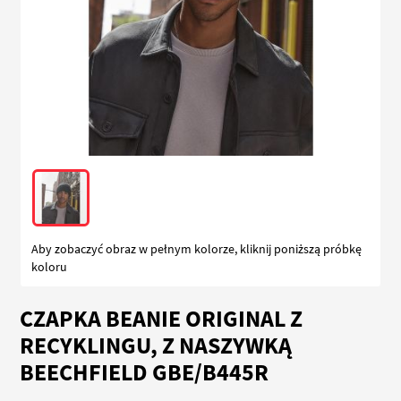
Aby zobaczyć obraz w pełnym kolorze, kliknij poniższą próbkę
koloru
Przejdź
CZAPKA BEANIE ORIGINAL Z
na
początek
RECYKLINGU, Z NASZYWKĄ
galerii
BEECHFIELD GBE/B445R