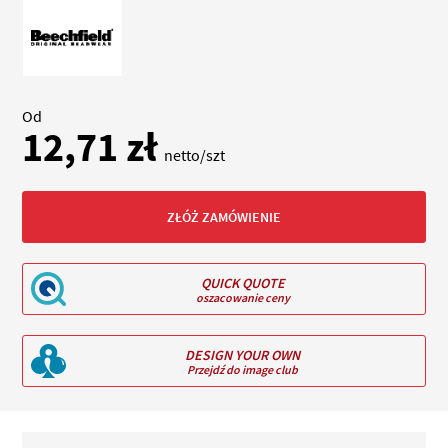
Od
12,71 zł
netto/szt
ZŁÓŻ ZAMÓWIENIE
QUICK QUOTE
oszacowanie ceny
DESIGN YOUR OWN
Przejdź do image club