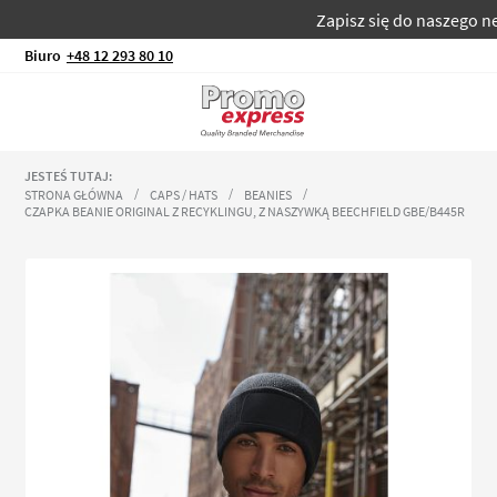
Zapisz się do naszego newsle
Biuro
+48 12 293 80 10
JESTEŚ TUTAJ:
STRONA GŁÓWNA
CAPS / HATS
BEANIES
CZAPKA BEANIE ORIGINAL Z RECYKLINGU, Z NASZYWKĄ BEECHFIELD GBE/B445R
Przejdź
na
koniec
galerii