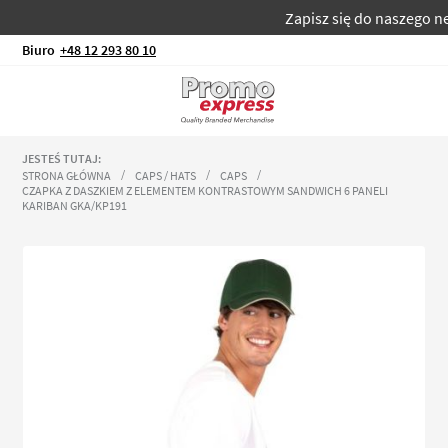
Zapisz się do naszego news
Biuro
+48 12 293 80 10
JESTEŚ TUTAJ:
STRONA GŁÓWNA
CAPS / HATS
CAPS
CZAPKA Z DASZKIEM Z ELEMENTEM KONTRASTOWYM SANDWICH 6 PANELI
KARIBAN GKA/KP191
Przejdź
na
koniec
galerii