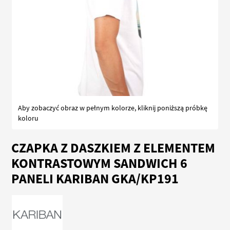
Aby zobaczyć obraz w pełnym kolorze, kliknij poniższą próbkę
koloru
Przejdź
CZAPKA Z DASZKIEM Z ELEMENTEM
na
początek
KONTRASTOWYM SANDWICH 6
galerii
PANELI KARIBAN GKA/KP191