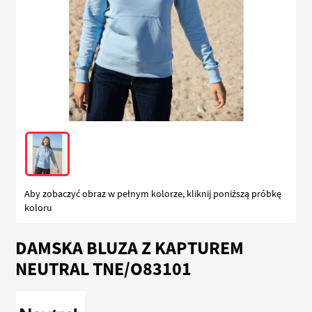
Aby zobaczyć obraz w pełnym kolorze, kliknij poniższą próbkę
koloru
Przejdź
DAMSKA BLUZA Z KAPTUREM
na
początek
NEUTRAL TNE/O83101
galerii