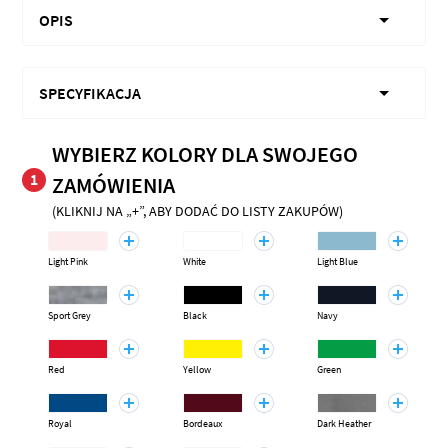
OPIS
SPECYFIKACJA
WYBIERZ KOLORY DLA SWOJEGO
1
ZAMÓWIENIA
(KLIKNIJ NA „+”, ABY DODAĆ DO LISTY ZAKUPÓW)
Light Pink
White
Light Blue
Sport Grey
Black
Navy
Red
Yellow
Green
Royal
Bordeaux
Dark Heather