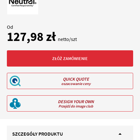
Od
127,98 zł
netto/szt
ZŁÓŻ ZAMÓWIENIE
QUICK QUOTE
oszacowanie ceny
DESIGN YOUR OWN
Przejdź do image club
SZCZEGÓŁY PRODUKTU