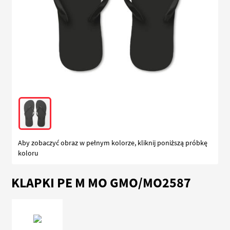
Aby zobaczyć obraz w pełnym kolorze, kliknij poniższą próbkę
koloru
Przejdź
KLAPKI PE M MO GMO/MO2587
na
początek
galerii