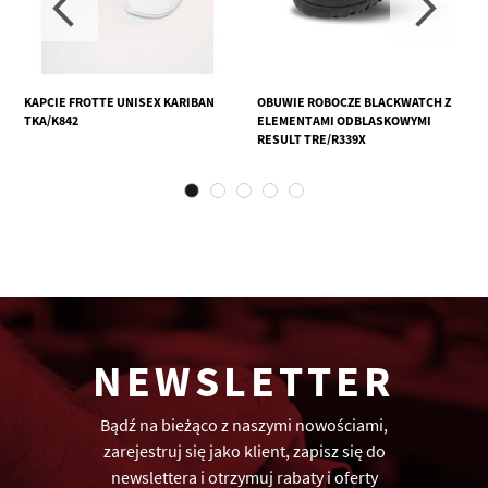
KAPCIE FROTTE UNISEX KARIBAN
OBUWIE ROBOCZE BLACKWATCH Z
TKA/K842
ELEMENTAMI ODBLASKOWYMI
RESULT TRE/R339X
NEWSLETTER
Bądź na bieżąco z naszymi nowościami,
zarejestruj się jako klient, zapisz się do
newslettera i otrzymuj rabaty i oferty