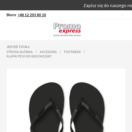
Zapisz się do naszego newsl
Biuro
+48 12 293 80 10
JESTEŚ TUTAJ:
STRONA GŁÓWNA
AKCESORIA
FOOTWEAR
KLAPKI PE M MO GMO/MO2587
Przejdź
na
koniec
galerii