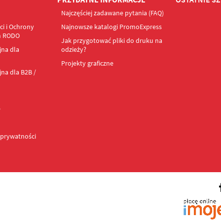
Najczęściej zadawane pytania (FAQ)
ci i Ochrony
Najnowsze katalogi PromoExpress
h RODO
Jak przygotować pliki do druku na
jna dla
odzieży?
Projekty graficzne
na dla B2B /
e
 prywatności
Facebook