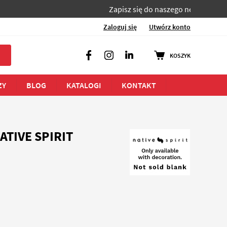
Zapisz się do naszego newslettera i bądź na
Zaloguj się
Utwórz konto
KOSZYK
Facebook
Instagram
LinkedIn
ZY
BLOG
KATALOGI
KONTAKT
TIVE SPIRIT