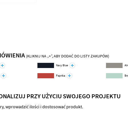
MÓWIENIA
(KLIKNIJ NA „+”, ABY DODAĆ DO LISTY ZAKUPÓW)
Navy Blue
Al
Paprika
Br
RSONALIZUJ PRZY UŻYCIU SWOJEGO PROJEKTU
ry, wprowadzić ilości i dostosować produkt.