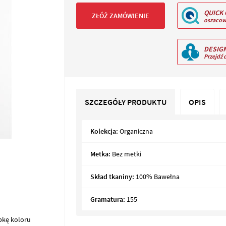
QUICK
ZŁÓŻ ZAMÓWIENIE
oszacow
DESIG
Przejdź 
SZCZEGÓŁY PRODUKTU
OPIS
Kolekcja:
Organiczna
Metka:
Bez metki
Skład tkaniny:
100% Bawełna
Gramatura:
155
bkę koloru