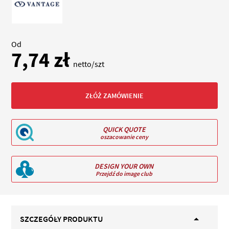
Od
7,74 zł
netto/szt
ZŁÓŻ ZAMÓWIENIE
QUICK QUOTE
oszacowanie ceny
DESIGN YOUR OWN
Przejdź do image club
SZCZEGÓŁY PRODUKTU