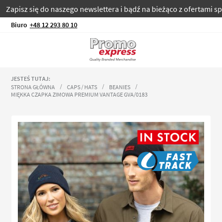
pisz się do naszego newslettera i bądź na bieżąco z ofertami specj
Biuro
+48 12 293 80 10
JESTEŚ TUTAJ:
STRONA GŁÓWNA
CAPS / HATS
BEANIES
MIĘKKA CZAPKA ZIMOWA PREMIUM VANTAGE GVA/0183
Przejdź
na
koniec
galerii