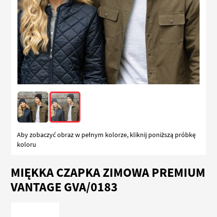
Aby zobaczyć obraz w pełnym kolorze, kliknij poniższą próbkę
koloru
Przejdź
MIĘKKA CZAPKA ZIMOWA PREMIUM
na
początek
VANTAGE GVA/0183
galerii