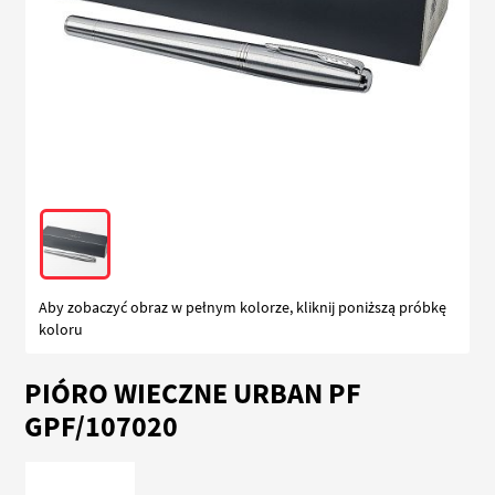
Aby zobaczyć obraz w pełnym kolorze, kliknij poniższą próbkę
koloru
Przejdź
PIÓRO WIECZNE URBAN PF
na
początek
GPF/107020
galerii