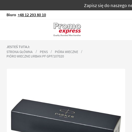
Zapisz się do naszego news
Biuro
+48 12 293 80 10
JESTEŚ TUTAJ:
STRONA GŁÓWNA
PENS
PIÓRA WIECZNE
PIÓRO WIECZNE URBAN PF GPF/107020
Przejdź
na
koniec
galerii