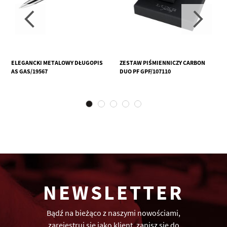
ELEGANCKI METALOWY DŁUGOPIS
ZESTAW PIŚMIENNICZY CARBON
AS GAS/19567
DUO PF GPF/107110
NEWSLETTER
Bądź na bieżąco z naszymi nowościami,
zarejestruj się jako klient, zapisz się do