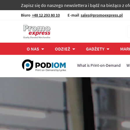
Zapisz się do naszego newslettera i bądź na bieżąco z 
Biuro
+48 12 293 80 10
E-mail
sales@promoexpress.pl
O NAS
ODZIEŻ
GADŻETY
MAR
What is Print-on-Demand
W