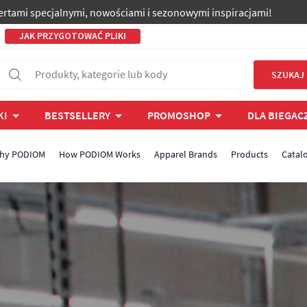
ofertami specjalnymi, nowościami i sezonowymi inspiracjami!
JAK PRZYGOTOWAĆ PLIKI
Produkty, kategorie lub kody
SZUKAJ
KI
BESTSELLERY
PROMOSHOP
DLA BIEGAC
hy PODIOM
How PODIOM Works
Apparel Brands
Products
Catal