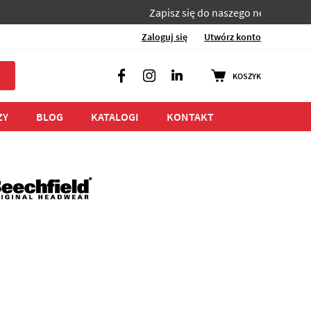
Zapisz się do naszego newslettera i bądź na 
Zaloguj się
Utwórz konto
KOSZYK
Facebook
Instagram
LinkedIn
ZY
BLOG
KATALOGI
KONTAKT