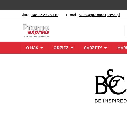
Biuro
+48 12 293 80 10
E-mail
sales@promoexpress.pl
O NAS
ODZIEŻ
GADŻETY
MAR