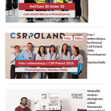
Foto i
wideorelacja z
konferencji
CSR Poland
2026:
PromoExpress
i
Stanley/Stella
Niezwykle
modna i
ekologiczna
odzież
firmowa do
personalizacji,