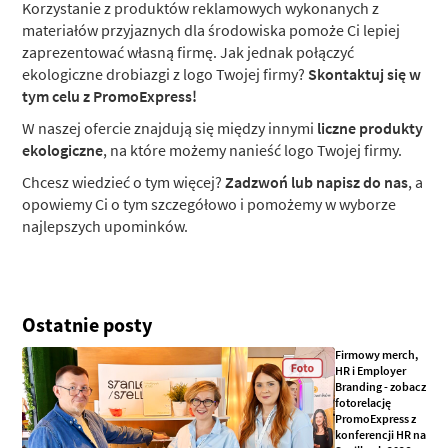
Korzystanie z produktów reklamowych wykonanych z
materiałów przyjaznych dla środowiska pomoże Ci lepiej
zaprezentować własną firmę. Jak jednak połączyć
ekologiczne drobiazgi z logo Twojej firmy?
Skontaktuj się w
tym celu z PromoExpress!
W naszej ofercie znajdują się między innymi
liczne produkty
ekologiczne
, na które możemy nanieść logo Twojej firmy.
Chcesz wiedzieć o tym więcej?
Zadzwoń lub napisz do nas
, a
opowiemy Ci o tym szczegółowo i pomożemy w wyborze
najlepszych upominków.
Ostatnie posty
Firmowy merch,
HR i Employer
Branding - zobacz
fotorelację
PromoExpress z
konferencji HR na