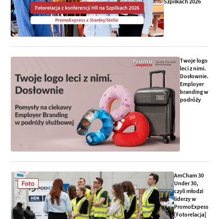
Szpilkach 2026
Twoje logo
leci z nimi.
Dosłownie.
Employer
branding w
podróży
AmCham 30
Under 30,
czyli młodzi
liderzy w
PromoExpess
[Fotorelacja]