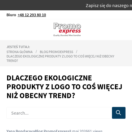
Zapisz się do naszego newsletter
Biuro
+48 12 293 80 10
JESTEŚ TUTAJ:
STRONA GŁÓWNA
BLOG PROMOEXPRESS
DLACZEGO EKOLOGICZNE PRODUKTY Z LOGO TO COŚ WIĘCEJ NIŻ OBECNY
TREND?
DLACZEGO EKOLOGICZNE
PRODUKTY Z LOGO TO COŚ WIĘCEJ
NIŻ OBECNY TREND?
Yana Bondarava
Blog PromoExpress
8 maj 2026
61
views